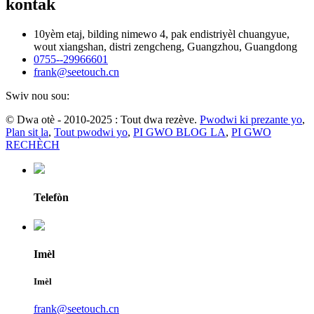
kontak
10yèm etaj, bilding nimewo 4, pak endistriyèl chuangyue,
wout xiangshan, distri zengcheng, Guangzhou, Guangdong
0755--29966601
frank@seetouch.cn
Swiv nou sou:
© Dwa otè - 2010-2025 : Tout dwa rezève.
Pwodwi ki prezante yo
,
Plan sit la
,
Tout pwodwi yo
,
PI GWO BLOG LA
,
PI GWO
RECHÈCH
Telefòn
Imèl
Imèl
frank@seetouch.cn