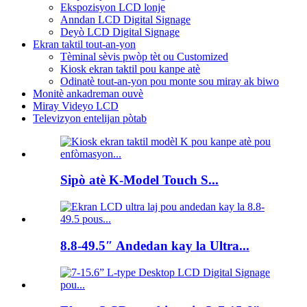
Ekspozisyon LCD lonje
Anndan LCD Digital Signage
Deyò LCD Digital Signage
Ekran taktil tout-an-yon
Tèminal sèvis pwòp tèt ou Customized
Kiosk ekran taktil pou kanpe atè
Odinatè tout-an-yon pou monte sou miray ak biwo
Monitè ankadreman ouvè
Miray Videyo LCD
Televizyon entelijan pòtab
Sipò atè K-Model Touch S...
8.8-49.5″ Andedan kay la Ultra...