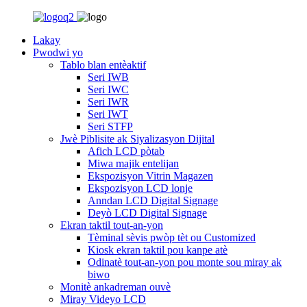
Lakay
Pwodwi yo
Tablo blan entèaktif
Seri IWB
Seri IWC
Seri IWR
Seri IWT
Seri STFP
Jwè Piblisite ak Siyalizasyon Dijital
Afich LCD pòtab
Miwa majik entelijan
Ekspozisyon Vitrin Magazen
Ekspozisyon LCD lonje
Anndan LCD Digital Signage
Deyò LCD Digital Signage
Ekran taktil tout-an-yon
Tèminal sèvis pwòp tèt ou Customized
Kiosk ekran taktil pou kanpe atè
Odinatè tout-an-yon pou monte sou miray ak
biwo
Monitè ankadreman ouvè
Miray Videyo LCD