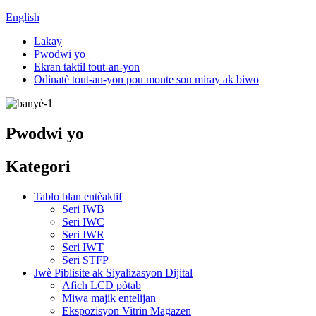
English
Lakay
Pwodwi yo
Ekran taktil tout-an-yon
Odinatè tout-an-yon pou monte sou miray ak biwo
Pwodwi yo
Kategori
Tablo blan entèaktif
Seri IWB
Seri IWC
Seri IWR
Seri IWT
Seri STFP
Jwè Piblisite ak Siyalizasyon Dijital
Afich LCD pòtab
Miwa majik entelijan
Ekspozisyon Vitrin Magazen