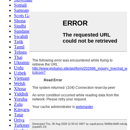
Somali
Samoan
Scots Gaelic
Shona
Sindhi
Sundanese
Swahili
Tajik
Tamil
Telugu
Thai
Ukrainian
Urdu
Uzbek
Vietnamese
Welsh
Xhosa
Yiddish
Yoruba
Zulu
Kinyarwanda
Tatar
Oriya
Turkmen