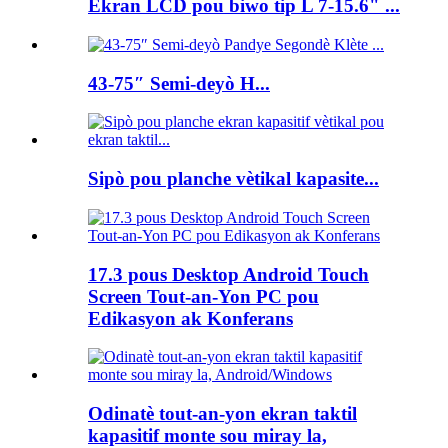
Ekran LCD pou biwo tip L 7-15.6" ...
43-75″ Semi-deyò H...
Sipò pou planche vètikal kapasite...
17.3 pous Desktop Android Touch
Screen Tout-an-Yon PC pou
Edikasyon ak Konferans
Odinatè tout-an-yon ekran taktil
kapasitif monte sou miray la,