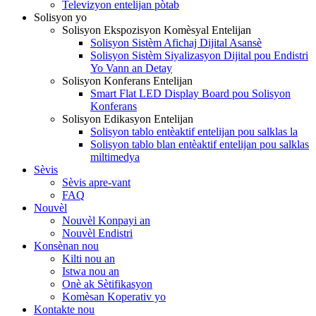
Televizyon entelijan pòtab
Solisyon yo
Solisyon Ekspozisyon Komèsyal Entelijan
Solisyon Sistèm Afichaj Dijital Asansè
Solisyon Sistèm Siyalizasyon Dijital pou Endistri
Yo Vann an Detay
Solisyon Konferans Entelijan
Smart Flat LED Display Board pou Solisyon
Konferans
Solisyon Edikasyon Entelijan
Solisyon tablo entèaktif entelijan pou salklas la
Solisyon tablo blan entèaktif entelijan pou salklas
miltimedya
Sèvis
Sèvis apre-vant
FAQ
Nouvèl
Nouvèl Konpayi an
Nouvèl Endistri
Konsènan nou
Kilti nou an
Istwa nou an
Onè ak Sètifikasyon
Komèsan Koperativ yo
Kontakte nou