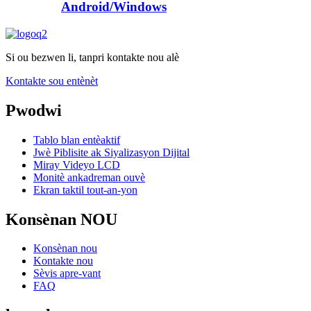
Android/Windows
Si ou bezwen li, tanpri kontakte nou alè
Kontakte sou entènèt
Pwodwi
Tablo blan entèaktif
Jwè Piblisite ak Siyalizasyon Dijital
Miray Videyo LCD
Monitè ankadreman ouvè
Ekran taktil tout-an-yon
Konsènan NOU
Konsènan nou
Kontakte nou
Sèvis apre-vant
FAQ